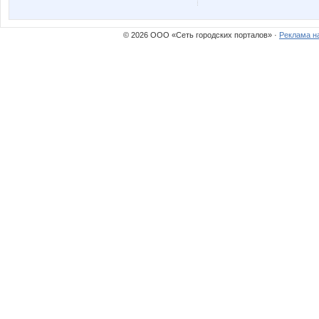
Lyolya5
MamaN
© 2026 ООО «Сеть городских порталов» ·
Реклама н
N@T@LK@
NADA77
Nevidimk@
Ninelle
Rosyanka
Ryzhik-
Tei
V1