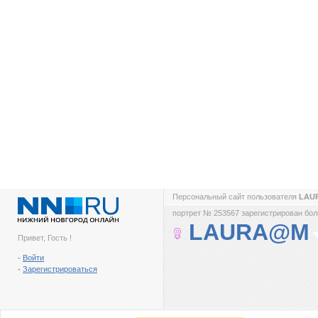
Персональный сайт пользователя
LAU
портрет № 253567 зарегистрирован боле
LAURA@M
Привет, Гость !
-
Войти
-
Зарегистрироваться