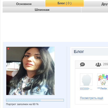
Блог
( 0 )
Основное
Дру
Шпионаж
Блог
289
(((()))))----((())))))
***Лю
Посмотреть ещё
Портрет заполнен на 60 %