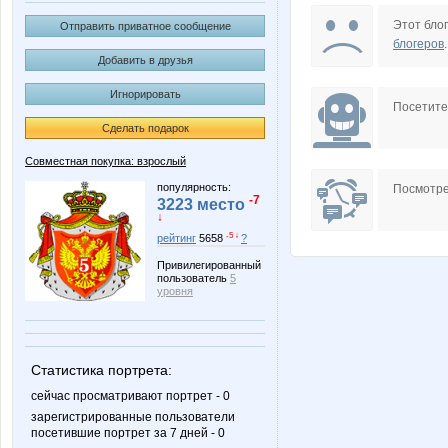
*Рапунцель*
*Рыбка
Этот блог
Отправить приватное сообщение
блогеров
.
Добавить в друзья
Игнорировать
Annette
Anntu
Посетит
Сделать подарок
Совместная покупка: взрослый
Dream86
Forseti
популярность:
Посмотре
-7
3223 место
↓
-5 ↓
рейтинг
5658
?
Привилегированный
KissNet
Kittyk
пользователь
5
уровня
Lana.16
LanaN
Статистика портрета:
сейчас просматривают портрет - 0
зарегистрированные пользователи
посетившие портрет за 7 дней - 0