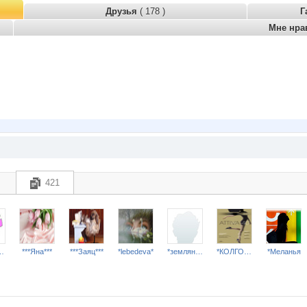
Друзья
( 178 )
Г
Мне нра
421
бимка***
***Яна***
***Заяц***
*lebedeva*
*земляничка*
*КОЛГОТКИ и БЕЛЬЕ*
*Меланья