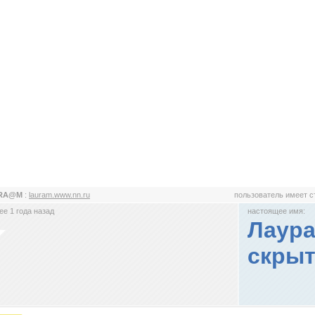
RA@M
:
lauram.www.nn.ru
пользователь имеет 
е 1 года назад
настоящее имя:
Лаура
скрыт