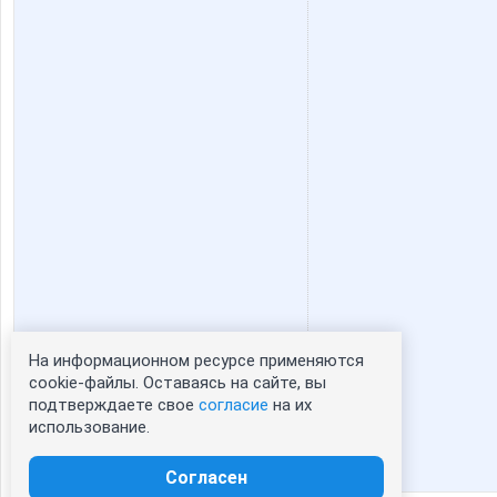
Stella69
SvetaF
_muZZZa_
anaida
deleted_profile
enotVK
kattya
kis
На информационном ресурсе применяются
Статистика портрета:
cookie-файлы. Оставаясь на сайте, вы
lusa
mapiks
подтверждаете свое
согласие
на их
сейчас просматривают портрет - 0
использование.
зарегистрированные пользователи
посетившие портрет за 7 дней - 0
Согласен