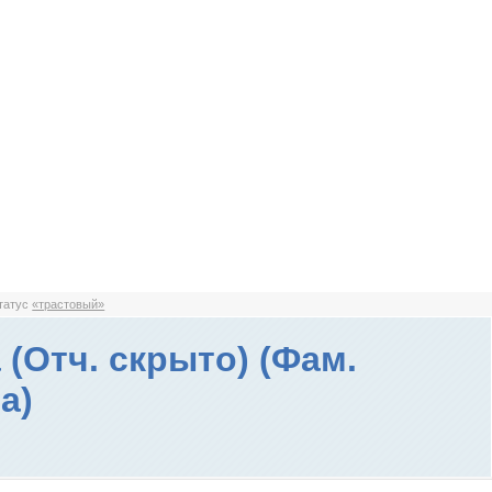
статус
«трастовый»
 (Отч. скрыто) (Фам.
а)