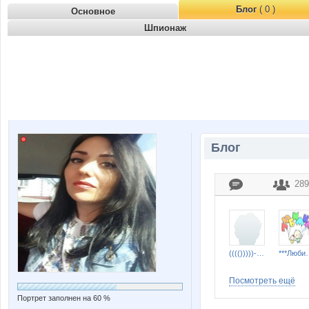
Блог
( 0 )
Основное
Шпионаж
Блог
289
(((()))))----((())))))
***Лю
Посмотреть ещё
Портрет заполнен на 60 %