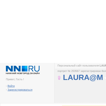
Персональный сайт пользователя
LAU
портрет № 253567 зарегистрирован боле
LAURA@M
Привет, Гость !
-
Войти
-
Зарегистрироваться