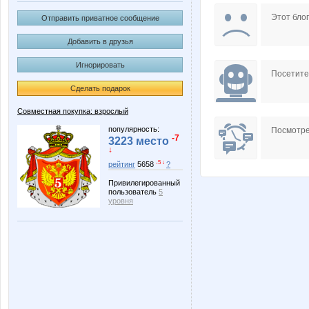
Al-Nazarova
Amelis
Этот блог
Отправить приватное сообщение
Добавить в друзья
Игнорировать
Friend80
Hon
Посетит
Сделать подарок
Совместная покупка: взрослый
L1007
Lana.1
популярность:
Посмотре
-7
3223 место
↓
-5 ↓
рейтинг
5658
?
Привилегированный
Melle
Miledy
пользователь
5
уровня
Ninellez
Ninulka2