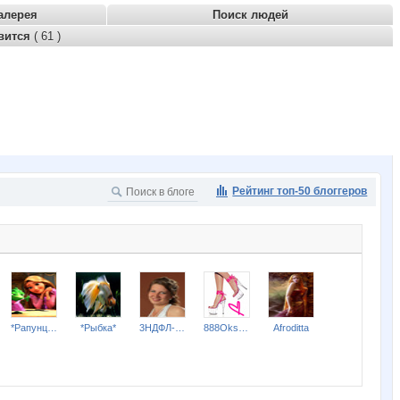
алерея
Поиск людей
вится
( 61 )
Рейтинг топ-50 блоггеров
*Рапунцель*
*Рыбка*
3НДФЛ-НН
888Oksana
Afroditta