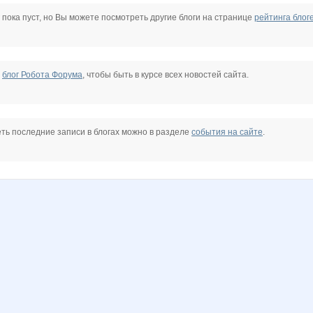
s
Ango
Annette
Anntu
Belinda
BlonMi
Carolink@
 пока пуст, но Вы можете посмотреть другие блоги на странице
рейтинга блог
ey angel
Ironeya
Iskra_Vesna
Janny-52
KateHok
KissNet
Kittyk
е
блог Робота Форума
, чтобы быть в курсе всех новостей сайта.
6
LanaNN
Lenuik
Lia85
Lim0Ni
Lolochka)
Lonza
ть последние записи в блогах можно в разделе
события на сайте
.
Modnitsa
Mora
N@T@LK@
NADA77-77
Narmebel
Nata.li
105
Nutka
OXMAS
OlgaValerievna
Pristavochka
Pugovk@
Rosyanka